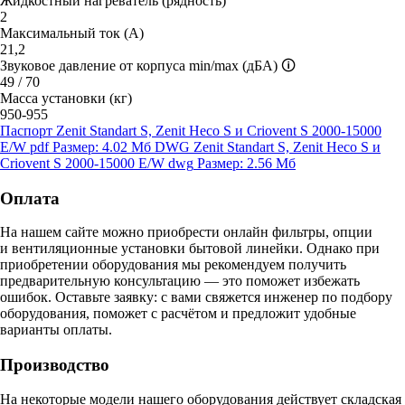
Жидкостный нагреватель (рядность)
2
Максимальный ток (А)
21,2
Звуковое давление от корпуса min/max (дБА)
🛈
49 / 70
Масса установки (кг)
950-955
Паспорт Zenit Standart S, Zenit Heco S и Criovent S 2000-15000
E/W
pdf
Размер: 4.02 Мб
DWG Zenit Standart S, Zenit Heco S и
Criovent S 2000-15000 E/W
dwg
Размер: 2.56 Мб
Оплата
На нашем сайте можно приобрести онлайн фильтры, опции
и вентиляционные установки бытовой линейки. Однако при
приобретении оборудования мы рекомендуем получить
предварительную консультацию — это поможет избежать
ошибок.
Оставьте заявку:
с вами свяжется инженер по подбору
оборудования, поможет с расчётом и предложит удобные
варианты оплаты.
Производство
На некоторые модели нашего оборудования действует складская