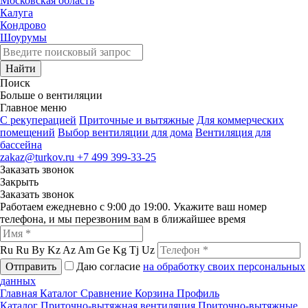
Московская область
Калуга
Кондрово
Шоурумы
Найти
Поиск
Больше о вентиляции
Главное меню
C рекуперацией
Приточные и вытяжные
Для коммерческих
помещений
Выбор вентиляции для дома
Вентиляция для
бассейна
zakaz@turkov.ru
+7 499 399-33-25
Заказать звонок
Закрыть
Заказать звонок
Работаем ежедневно с 9:00 до 19:00. Укажите ваш номер
телефона, и мы перезвоним вам в ближайшее время
Ru
Ru
By
Kz
Az
Am
Ge
Kg
Tj
Uz
Отправить
Даю согласие
на обработку своих персональных
данных
Главная
Каталог
Сравнение
Корзина
Профиль
Каталог
Приточно-вытяжная вентиляция
Приточно-вытяжные