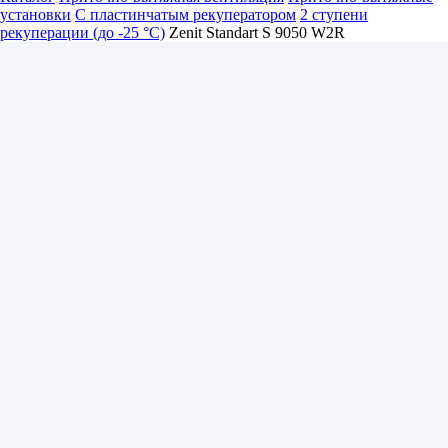
установки
С пластинчатым рекуператором
2 ступени
рекуперации (до -25 °C)
Zenit Standart S 9050 W2R