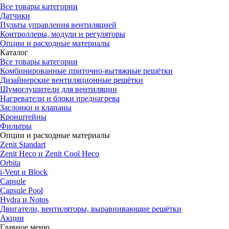
Все товары категории
Датчики
Пульты управления вентиляцией
Контроллеры, модули и регуляторы
Опции и расходные материалы
Каталог
Все товары категории
Комбинированные приточно-вытяжные решётки
Дизайнерские вентиляционные решётки
Шумоглушители для вентиляции
Нагреватели и блоки преднагрева
Заслонки и клапаны
Кронштейны
Фильтры
Опции и расходные материалы
Zenit Standart
Zenit Heco и Zenit Cool Heco
Orbita
i-Vent и Block
Capsule
Capsule Pool
Hydra и Notos
Двигатели, вентиляторы, выравнивающие решётки
Акции
Главное меню