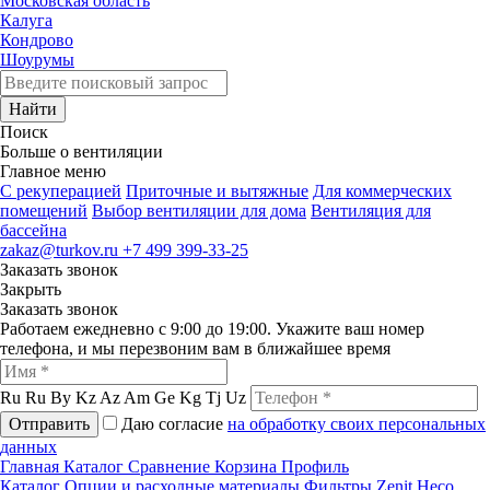
Московская область
Калуга
Кондрово
Шоурумы
Найти
Поиск
Больше о вентиляции
Главное меню
C рекуперацией
Приточные и вытяжные
Для коммерческих
помещений
Выбор вентиляции для дома
Вентиляция для
бассейна
zakaz@turkov.ru
+7 499 399-33-25
Заказать звонок
Закрыть
Заказать звонок
Работаем ежедневно с 9:00 до 19:00. Укажите ваш номер
телефона, и мы перезвоним вам в ближайшее время
Ru
Ru
By
Kz
Az
Am
Ge
Kg
Tj
Uz
Отправить
Даю согласие
на обработку своих персональных
данных
Главная
Каталог
Сравнение
Корзина
Профиль
Каталог
Опции и расходные материалы
Фильтры
Zenit Heco