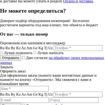
и доставке вы можете узнать в разделе
Оплата и доставка
.
Не можете определиться?
Доверьте подбор оборудования инженерам! Бесплатно
рассчитаем варианты под ваш климат, тип объекта и бюджет
От вас — только номер
Перезвоним или напишем в мессенджер
Ru
Ru
By
Kz
Az
Am
Ge
Kg
Tj
Uz
Лучше позвонить
Лучше написать
Отправить
Даю согласие
на обработку своих персональных
данных
Закрыть
Оформить заказ
Для оформления заказа укажите ваши контактные данные и
нажмите на кнопку «Отправить». Мы свяжемся с вами в
ближайшее время
Ru
Ru
By
Kz
Az
Am
Ge
Kg
Tj
Uz