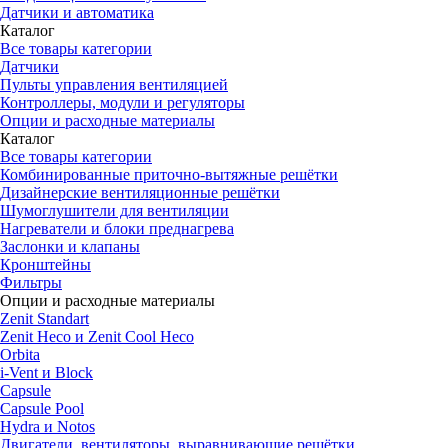
Датчики и автоматика
Каталог
Все товары категории
Датчики
Пульты управления вентиляцией
Контроллеры, модули и регуляторы
Опции и расходные материалы
Каталог
Все товары категории
Комбинированные приточно-вытяжные решётки
Дизайнерские вентиляционные решётки
Шумоглушители для вентиляции
Нагреватели и блоки преднагрева
Заслонки и клапаны
Кронштейны
Фильтры
Опции и расходные материалы
Zenit Standart
Zenit Heco и Zenit Cool Heco
Orbita
i-Vent и Block
Capsule
Capsule Pool
Hydra и Notos
Двигатели, вентиляторы, выравнивающие решётки