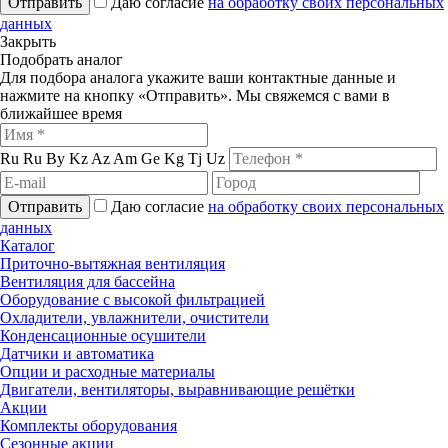
Отправить
Даю согласие
на обработку своих персональных
данных
Закрыть
Подобрать аналог
Для подбора аналога укажите ваши контактные данные и
нажмите на кнопку «Отправить». Мы свяжемся с вами в
ближайшее время
Ru
Ru
By
Kz
Az
Am
Ge
Kg
Tj
Uz
Отправить
Даю согласие
на обработку своих персональных
данных
Каталог
Приточно-вытяжная вентиляция
Вентиляция для бассейна
Оборудование с высокой фильтрацией
Охладители, увлажнители, очистители
Конденсационные осушители
Датчики и автоматика
Опции и расходные материалы
Двигатели, вентиляторы, выравнивающие решётки
Акции
Комплекты оборудования
Сезонные акции