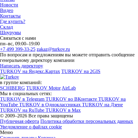
Новости
Видео
Контакты
Где купить?
Склад
Шоурумы
Связаться с нами
пн–вс, 09:00–19:00
+7 499 399-33-25
zakaz@turkov.ru
По вопросам и предложениям вы можете отправить сообщение
генеральному директору компании
Написать директору
TURKOV на Яндекс.Картах
TURKOV на 2GIS
в группе компаний:
SCHIBERG
TURKOV Motor
AirLab
Мы в социальных сетях:
TURKOV в Telegram
TURKOV во ВКонтакте
TURKOV на
YouTube
TURKOV в Одноклассниках
TURKOV на Дзене
TURKOV на RuTube
TURKOV в Max
© 2009–2026 Все права защищены
Публичная оферта
Политика обработки персональных данных
Уведомление о файлах cookie
Меню
Сравнить товары
Корзина