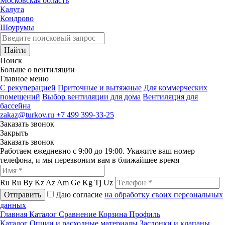
Московская область
Калуга
Кондрово
Шоурумы
Найти
Поиск
Больше о вентиляции
Главное меню
C рекуперацией
Приточные и вытяжные
Для коммерческих
помещений
Выбор вентиляции для дома
Вентиляция для
бассейна
zakaz@turkov.ru
+7 499 399-33-25
Заказать звонок
Закрыть
Заказать звонок
Работаем ежедневно с 9:00 до 19:00. Укажите ваш номер
телефона, и мы перезвоним вам в ближайшее время
Ru
Ru
By
Kz
Az
Am
Ge
Kg
Tj
Uz
Отправить
Даю согласие
на обработку своих персональных
данных
Главная
Каталог
Сравнение
Корзина
Профиль
Каталог
Опции и расходные материалы
Заслонки и клапаны