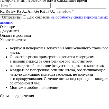
телефона, и мы перезвоним вам в ближайшее время
Ru
Ru
By
Kz
Az
Am
Ge
Kg
Tj
Uz
Отправить
Даю согласие
на обработку своих персональных
данных
О товаре
Документы
Оплата и доставка
Характеристики
Корпус и поворотная лопатка из оцинкованного стального
листа;
Снижение риска примерзания лопатки с корпусом
в зимний период за счёт резинового уплотнителя
на поворотной пластине (отсутствие прямого контакта);
Квадратное поперечное сечение штока, обеспечивающее
четкую фиксацию привода заслонки, не допуская
его прокручивания. Сечение штока под привод — квадрат
со стороной 8 мм;
Монтаж в любом положении.
Схема подключения