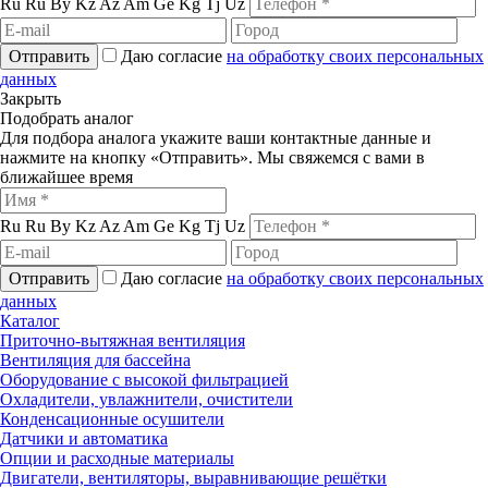
Ru
Ru
By
Kz
Az
Am
Ge
Kg
Tj
Uz
Отправить
Даю согласие
на обработку своих персональных
данных
Закрыть
Подобрать аналог
Для подбора аналога укажите ваши контактные данные и
нажмите на кнопку «Отправить». Мы свяжемся с вами в
ближайшее время
Ru
Ru
By
Kz
Az
Am
Ge
Kg
Tj
Uz
Отправить
Даю согласие
на обработку своих персональных
данных
Каталог
Приточно-вытяжная вентиляция
Вентиляция для бассейна
Оборудование с высокой фильтрацией
Охладители, увлажнители, очистители
Конденсационные осушители
Датчики и автоматика
Опции и расходные материалы
Двигатели, вентиляторы, выравнивающие решётки