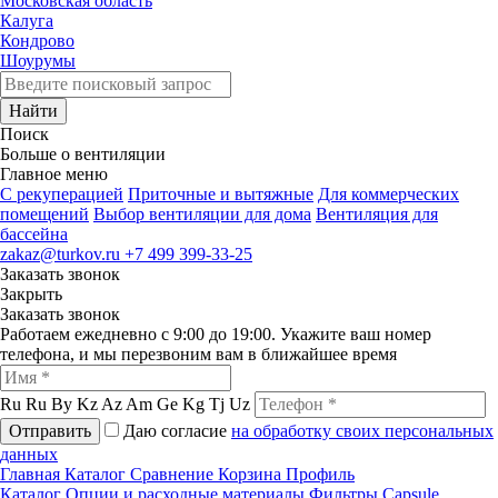
Московская область
Калуга
Кондрово
Шоурумы
Найти
Поиск
Больше о вентиляции
Главное меню
C рекуперацией
Приточные и вытяжные
Для коммерческих
помещений
Выбор вентиляции для дома
Вентиляция для
бассейна
zakaz@turkov.ru
+7 499 399-33-25
Заказать звонок
Закрыть
Заказать звонок
Работаем ежедневно с 9:00 до 19:00. Укажите ваш номер
телефона, и мы перезвоним вам в ближайшее время
Ru
Ru
By
Kz
Az
Am
Ge
Kg
Tj
Uz
Отправить
Даю согласие
на обработку своих персональных
данных
Главная
Каталог
Сравнение
Корзина
Профиль
Каталог
Опции и расходные материалы
Фильтры
Capsule