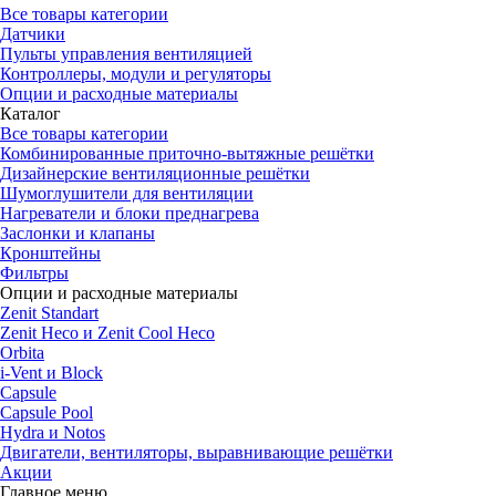
Все товары категории
Датчики
Пульты управления вентиляцией
Контроллеры, модули и регуляторы
Опции и расходные материалы
Каталог
Все товары категории
Комбинированные приточно-вытяжные решётки
Дизайнерские вентиляционные решётки
Шумоглушители для вентиляции
Нагреватели и блоки преднагрева
Заслонки и клапаны
Кронштейны
Фильтры
Опции и расходные материалы
Zenit Standart
Zenit Heco и Zenit Cool Heco
Orbita
i-Vent и Block
Capsule
Capsule Pool
Hydra и Notos
Двигатели, вентиляторы, выравнивающие решётки
Акции
Главное меню