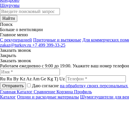
Кондрово
Шоурумы
Найти
Поиск
Больше о вентиляции
Главное меню
C рекуперацией
Приточные и вытяжные
Для коммерческих по
zakaz@turkov.ru
+7 499 399-33-25
Заказать звонок
Закрыть
Заказать звонок
Работаем ежедневно с 9:00 до 19:00. Укажите ваш номер телефо
Ru
Ru
By
Kz
Az
Am
Ge
Kg
Tj
Uz
Отправить
Даю согласие
на обработку своих персональных
Главная
Каталог
Сравнение
Корзина
Профиль
Каталог
Опции и расходные материалы
Шумоглушители для ве