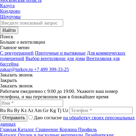
Московская область
Калуга
Кондрово
Шоурумы
Найти
Поиск
Больше о вентиляции
Главное меню
C рекуперацией
Приточные и вытяжные
Для коммерческих
помещений
Выбор вентиляции для дома
Вентиляция для
бассейна
zakaz@turkov.ru
+7 499 399-33-25
Заказать звонок
Закрыть
Заказать звонок
Работаем ежедневно с 9:00 до 19:00. Укажите ваш номер
телефона, и мы перезвоним вам в ближайшее время
Ru
Ru
By
Kz
Az
Am
Ge
Kg
Tj
Uz
Отправить
Даю согласие
на обработку своих персональных
данных
Главная
Каталог
Сравнение
Корзина
Профиль
Каталог
Опции и расходные материалы
Дизайнерские