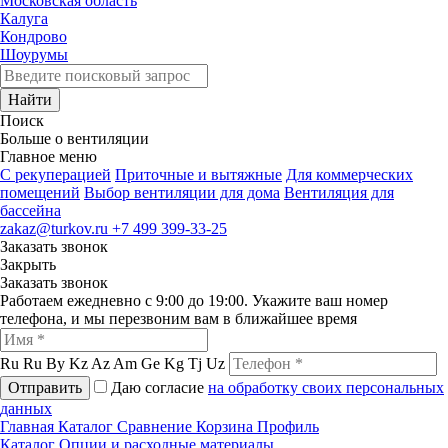
Московская область
Калуга
Кондрово
Шоурумы
Найти
Поиск
Больше о вентиляции
Главное меню
C рекуперацией
Приточные и вытяжные
Для коммерческих
помещений
Выбор вентиляции для дома
Вентиляция для
бассейна
zakaz@turkov.ru
+7 499 399-33-25
Заказать звонок
Закрыть
Заказать звонок
Работаем ежедневно с 9:00 до 19:00. Укажите ваш номер
телефона, и мы перезвоним вам в ближайшее время
Ru
Ru
By
Kz
Az
Am
Ge
Kg
Tj
Uz
Отправить
Даю согласие
на обработку своих персональных
данных
Главная
Каталог
Сравнение
Корзина
Профиль
Каталог
Опции и расходные материалы