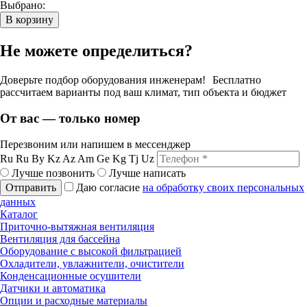
Выбрано:
В корзину
Не можете определиться?
Доверьте подбор оборудования инженерам! Бесплатно
рассчитаем варианты под ваш климат, тип объекта и бюджет
От вас — только номер
Перезвоним или напишем в мессенджер
Ru
Ru
By
Kz
Az
Am
Ge
Kg
Tj
Uz
Лучше позвонить
Лучше написать
Отправить
Даю согласие
на обработку своих персональных
данных
Каталог
Приточно-вытяжная вентиляция
Вентиляция для бассейна
Оборудование с высокой фильтрацией
Охладители, увлажнители, очистители
Конденсационные осушители
Датчики и автоматика
Опции и расходные материалы