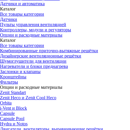
Датчики и автоматика
Каталог
Все товары категории
Датчики
Пульты управления вентиляцией
Контроллеры, модули и регуляторы
Опции и расходные материалы
Каталог
Все товары категории
Комбинированные приточно-вытяжные решётки
Дизайнерские вентиляционные решётки
Шумоглушители для вентиляции
Нагреватели и блоки преднагрева
Заслонки и клапаны
Кронштейны
Фильтры
Опции и расходные материалы
Zenit Standart
Zenit Heco и Zenit Cool Heco
Orbita
i-Vent и Block
Capsule
Capsule Pool
Hydra и Notos
Двигатели, вентиляторы, выравнивающие решётки