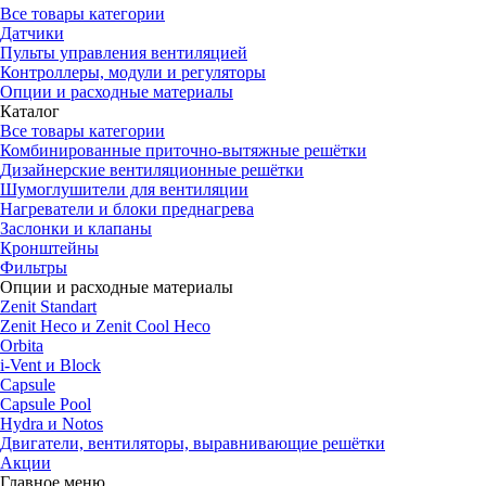
Все товары категории
Датчики
Пульты управления вентиляцией
Контроллеры, модули и регуляторы
Опции и расходные материалы
Каталог
Все товары категории
Комбинированные приточно-вытяжные решётки
Дизайнерские вентиляционные решётки
Шумоглушители для вентиляции
Нагреватели и блоки преднагрева
Заслонки и клапаны
Кронштейны
Фильтры
Опции и расходные материалы
Zenit Standart
Zenit Heco и Zenit Cool Heco
Orbita
i-Vent и Block
Capsule
Capsule Pool
Hydra и Notos
Двигатели, вентиляторы, выравнивающие решётки
Акции
Главное меню