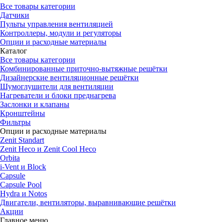
Все товары категории
Датчики
Пульты управления вентиляцией
Контроллеры, модули и регуляторы
Опции и расходные материалы
Каталог
Все товары категории
Комбинированные приточно-вытяжные решётки
Дизайнерские вентиляционные решётки
Шумоглушители для вентиляции
Нагреватели и блоки преднагрева
Заслонки и клапаны
Кронштейны
Фильтры
Опции и расходные материалы
Zenit Standart
Zenit Heco и Zenit Cool Heco
Orbita
i-Vent и Block
Capsule
Capsule Pool
Hydra и Notos
Двигатели, вентиляторы, выравнивающие решётки
Акции
Главное меню