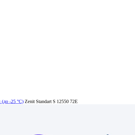
(до -25 °C)
Zenit Standart S 12550 72E