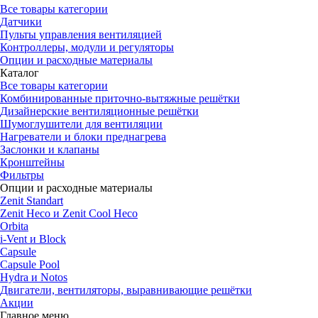
Все товары категории
Датчики
Пульты управления вентиляцией
Контроллеры, модули и регуляторы
Опции и расходные материалы
Каталог
Все товары категории
Комбинированные приточно-вытяжные решётки
Дизайнерские вентиляционные решётки
Шумоглушители для вентиляции
Нагреватели и блоки преднагрева
Заслонки и клапаны
Кронштейны
Фильтры
Опции и расходные материалы
Zenit Standart
Zenit Heco и Zenit Cool Heco
Orbita
i-Vent и Block
Capsule
Capsule Pool
Hydra и Notos
Двигатели, вентиляторы, выравнивающие решётки
Акции
Главное меню