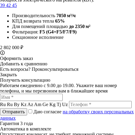
39
42
45
Производительность
7050 м³/ч
КПД возврата тепла
65%
Для помещений площадью
до 2350 м²
Фильтрация:
F5
(G4+F5/F7/F9)
Секционное исполнение
2 802 000 ₽
🛈
Оформить заказ
Добавить к сравнению
Есть вопросы?
Проконсультироваться
Закрыть
Получить консультацию
Работаем ежедневно с 9.00 до 19.00. Укажите ваш номер
телефона, и мы перезвоним вам в ближайшее время
Ru
Ru
By
Kz
Az
Am
Ge
Kg
Tj
Uz
Отправить
Даю согласие
на обработку своих персональных
данных
Гарантия 3 года
Автоматика в комплекте
Отсутствует конденсат, не требует дренажной системы