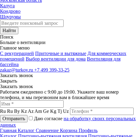
Московская область
Калуга
Кондрово
Шоурумы
Найти
Поиск
Больше о вентиляции
Главное меню
C рекуперацией
Приточные и вытяжные
Для коммерческих
помещений
Выбор вентиляции для дома
Вентиляция для
бассейна
zakaz@turkov.ru
+7 499 399-33-25
Заказать звонок
Закрыть
Заказать звонок
Работаем ежедневно с 9:00 до 19:00. Укажите ваш номер
телефона, и мы перезвоним вам в ближайшее время
Ru
Ru
By
Kz
Az
Am
Ge
Kg
Tj
Uz
Отправить
Даю согласие
на обработку своих персональных
данных
Главная
Каталог
Сравнение
Корзина
Профиль
Каталог
Приточно-вытяжная вентиляция
Приточно-вытяжные