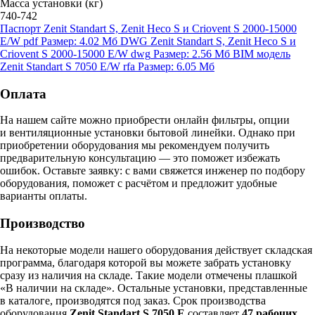
Масса установки (кг)
740-742
Паспорт Zenit Standart S, Zenit Heco S и Criovent S 2000-15000
E/W
pdf
Размер: 4.02 Мб
DWG Zenit Standart S, Zenit Heco S и
Criovent S 2000-15000 E/W
dwg
Размер: 2.56 Мб
BIM модель
Zenit Standart S 7050 E/W
rfa
Размер: 6.05 Мб
Оплата
На нашем сайте можно приобрести онлайн фильтры, опции
и вентиляционные установки бытовой линейки. Однако при
приобретении оборудования мы рекомендуем получить
предварительную консультацию — это поможет избежать
ошибок.
Оставьте заявку:
с вами свяжется инженер по подбору
оборудования, поможет с расчётом и предложит удобные
варианты оплаты.
Производство
На некоторые модели нашего оборудования действует складская
программа, благодаря которой вы можете забрать установку
сразу из наличия на складе. Такие модели отмечены плашкой
«В наличии на складе». Остальные установки, представленные
в каталоге, производятся под заказ. Срок производства
оборудования
Zenit Standart S 7050 E
составляет
47 рабочих