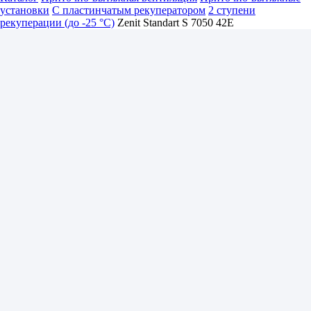
установки
С пластинчатым рекуператором
2 ступени
рекуперации (до -25 °C)
Zenit Standart S 7050 42E