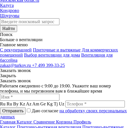
Московская область
Калуга
Кондрово
Шоурумы
Найти
Поиск
Больше о вентиляции
Главное меню
C рекуперацией
Приточные и вытяжные
Для коммерческих
помещений
Выбор вентиляции для дома
Вентиляция для
бассейна
zakaz@turkov.ru
+7 499 399-33-25
Заказать звонок
Закрыть
Заказать звонок
Работаем ежедневно с 9:00 до 19:00. Укажите ваш номер
телефона, и мы перезвоним вам в ближайшее время
Ru
Ru
By
Kz
Az
Am
Ge
Kg
Tj
Uz
Отправить
Даю согласие
на обработку своих персональных
данных
Главная
Каталог
Сравнение
Корзина
Профиль
Каталог
Приточно-вытяжная вентиляция
Приточно-вытяжные