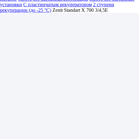
установки
С пластинчатым рекуператором
2 ступени
рекуперации (до -25 °C)
Zenit Standart X 700 3/4,5E