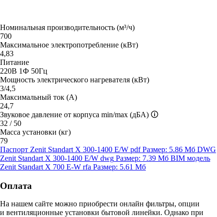
Номинальная производительность (м³/ч)
700
Максимальное электропотребление (кВт)
4,83
Питание
220В 1Ф 50Гц
Мощность электрического нагревателя (кВт)
3/4,5
Максимальный ток (А)
24,7
Звуковое давление от корпуса min/max (дБА)
🛈
32 / 50
Масса установки (кг)
79
Паспорт Zenit Standart X 300-1400 E/W
pdf
Размер: 5.86 Мб
DWG
Zenit Standart X 300-1400 E/W
dwg
Размер: 7.39 Мб
BIM модель
Zenit Standart X 700 E-W
rfa
Размер: 5.61 Мб
Оплата
На нашем сайте можно приобрести онлайн фильтры, опции
и вентиляционные установки бытовой линейки. Однако при