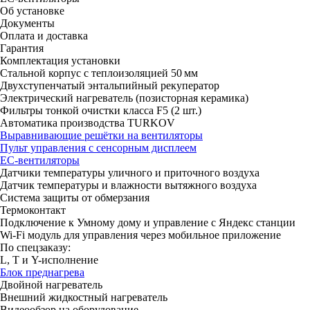
Об установке
Документы
Оплата и доставка
Гарантия
Комплектация установки
Стальной корпус с теплоизоляцией 50 мм
Двухступенчатый энтальпийный рекуператор
Электрический нагреватель (позисторная керамика)
Фильтры тонкой очистки класса F5 (2 шт.)
Автоматика производства TURKOV
Выравнивающие решётки на вентиляторы
Пульт управления с сенсорным дисплеем
ЕС-вентиляторы
Датчики температуры уличного и приточного воздуха
Датчик температуры и влажности вытяжного воздуха
Система защиты от обмерзания
Термоконтакт
Подключение к Умному дому и управление с Яндекс станции
Wi-Fi модуль для управления через мобильное приложение
По спецзаказу:
L, T и Y-исполнение
Блок преднагрева
Двойной нагреватель
Внешний жидкостный нагреватель
Видеообзор на оборудование