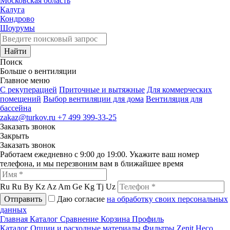
Московская область
Калуга
Кондрово
Шоурумы
Найти
Поиск
Больше о вентиляции
Главное меню
C рекуперацией
Приточные и вытяжные
Для коммерческих
помещений
Выбор вентиляции для дома
Вентиляция для
бассейна
zakaz@turkov.ru
+7 499 399-33-25
Заказать звонок
Закрыть
Заказать звонок
Работаем ежедневно с 9:00 до 19:00. Укажите ваш номер
телефона, и мы перезвоним вам в ближайшее время
Ru
Ru
By
Kz
Az
Am
Ge
Kg
Tj
Uz
Отправить
Даю согласие
на обработку своих персональных
данных
Главная
Каталог
Сравнение
Корзина
Профиль
Каталог
Опции и расходные материалы
Фильтры
Zenit Heco