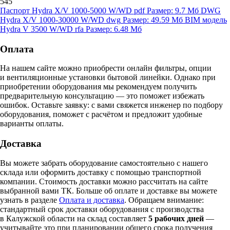
545
Паспорт Hydra X/V 1000-5000 W/WD
pdf
Размер: 9.7 Мб
DWG
Hydra X/V 1000-30000 W/WD
dwg
Размер: 49.59 Мб
BIM модель
Hydra V 3500 W/WD
rfa
Размер: 6.48 Мб
Оплата
На нашем сайте можно приобрести онлайн фильтры, опции
и вентиляционные установки бытовой линейки. Однако при
приобретении оборудования мы рекомендуем получить
предварительную консультацию — это поможет избежать
ошибок.
Оставьте заявку:
с вами свяжется инженер по подбору
оборудования, поможет с расчётом и предложит удобные
варианты оплаты.
Доставка
Вы можете забрать оборудование самостоятельно с нашего
склада или оформить доставку с помощью транспортной
компании. Стоимость доставки можно рассчитать на сайте
выбранной вами ТК. Больше об оплате и доставке вы можете
узнать в разделе
Оплата и доставка
. Обращаем внимание:
стандартный срок доставки оборудования с производства
в Калужской области на склад составляет
5 рабочих дней
—
учитывайте это при планировании общего срока получения