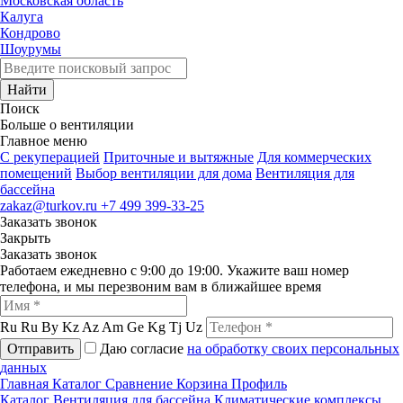
Московская область
Калуга
Кондрово
Шоурумы
Найти
Поиск
Больше о вентиляции
Главное меню
C рекуперацией
Приточные и вытяжные
Для коммерческих
помещений
Выбор вентиляции для дома
Вентиляция для
бассейна
zakaz@turkov.ru
+7 499 399-33-25
Заказать звонок
Закрыть
Заказать звонок
Работаем ежедневно с 9:00 до 19:00. Укажите ваш номер
телефона, и мы перезвоним вам в ближайшее время
Ru
Ru
By
Kz
Az
Am
Ge
Kg
Tj
Uz
Отправить
Даю согласие
на обработку своих персональных
данных
Главная
Каталог
Сравнение
Корзина
Профиль
Каталог
Вентиляция для бассейна
Климатические комплексы