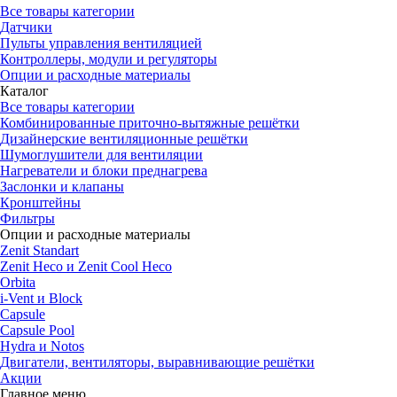
Все товары категории
Датчики
Пульты управления вентиляцией
Контроллеры, модули и регуляторы
Опции и расходные материалы
Каталог
Все товары категории
Комбинированные приточно-вытяжные решётки
Дизайнерские вентиляционные решётки
Шумоглушители для вентиляции
Нагреватели и блоки преднагрева
Заслонки и клапаны
Кронштейны
Фильтры
Опции и расходные материалы
Zenit Standart
Zenit Heco и Zenit Cool Heco
Orbita
i-Vent и Block
Capsule
Capsule Pool
Hydra и Notos
Двигатели, вентиляторы, выравнивающие решётки
Акции
Главное меню